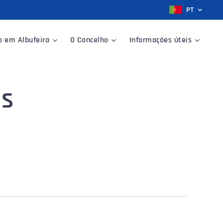
PT
o em Albufeira
O Concelho
Informações úteis
os